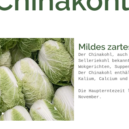
Chinakohl
Mildes zart
Der Chinakohl, auch
Selleriekohl bekann
Wokgerichten, Suppe
Der Chinakohl enthä
Kalium, Calcium un
Die Haupterntezeit 
November.